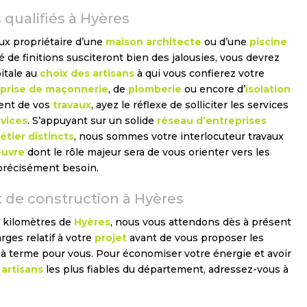
 qualifiés à Hyères
ux propriétaire d’une
maison architecte
ou d’une
piscine
té de finitions susciteront bien des jalousies, vous devrez
itale au
choix des artisans
à qui vous confierez votre
prise de maçonnerie
, de
plomberie
ou encore d’
isolation
ent de vos
travaux
, ayez le réflexe de solliciter les services
vices
. S’appuyant sur un solide
réseau d’entreprises
tier distincts
, nous sommes votre interlocuteur travaux
uvre
dont le rôle majeur sera de vous orienter vers les
 précisément besoin.
t de construction à Hyères
 kilomètres de
Hyères
, nous vous attendons dès à présent
rges relatif à votre
projet
avant de vous proposer les
t à terme pour vous. Pour économiser votre énergie et avoir
s
artisans
les plus fiables du département, adressez-vous à