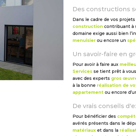
Des constructions s
Dans le cadre de vos projets 
construction
contribuant à s
domaine exige aussi bien l’i
menuisier
ou encore un
spé
Un savoir-faire en g
Pour avoir à faire aux
meille
Services
se tient prêt à vous
avec des experts
gros œuvr
à la bonne
réalisation de vo
appartement
ou encore d’
De vrais conseils d'
Pour bénéficier des
compéte
avérés présents dans le dépa
matériaux
et dans la
réalisa