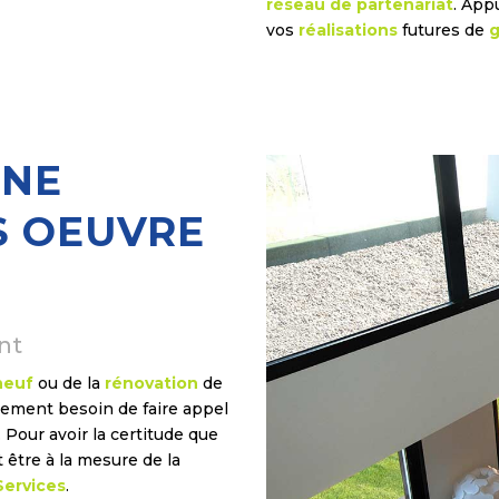
réseau de partenariat
. App
vos
réalisations
futures de
g
UNE
S OEUVRE
nt
neuf
ou de la
rénovation
de
ivement besoin de faire appel
Pour avoir la certitude que
 être à la mesure de la
Services
.