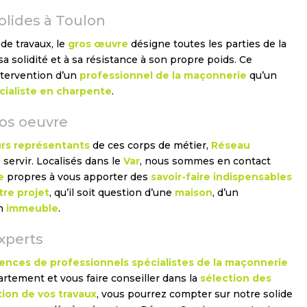
olides à Toulon
de travaux, le
gros œuvre
désigne toutes les parties de la
a solidité et à sa résistance à son propre poids. Ce
ntervention d’un
professionnel de la maçonnerie
qu’un
cialiste en charpente
.
ros oeuvre
urs représentants
de ces corps de métier,
Réseau
 servir. Localisés dans le
Var
, nous sommes en contact
e
propres à vous apporter des
savoir-faire indispensables
tre projet
, qu’il soit question d’une
maison
, d’un
un
immeuble
.
experts
nces de professionnels
spécialistes de la maçonnerie
rtement et vous faire conseiller dans la
sélection des
tion de vos travaux
, vous pourrez compter sur notre solide