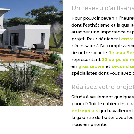
Un réseau d'artisans
Pour pouvoir devenir l’heure
dont l’esthétisme et la quali
attacher une importance cap
projet. Pour dénicher l’
entre
nécessaire à l’accomplissem
de notre société
Réseau Ser
représentant
20 corps de mé
en
gros œuvre
et
second œ
spécialistes dont vous avez
Réalisez votre proje
Situés à seulement quelques
pour définir le cahier des cha
entreprises
qui travailleron
la garantie de traiter avec le
nous en priorité.