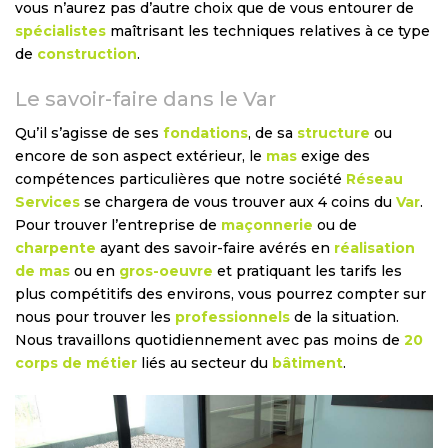
vous n’aurez pas d’autre choix que de vous entourer de
spécialistes
maîtrisant les techniques relatives à ce type
de
construction
.
Le savoir-faire dans le Var
Qu’il s’agisse de ses
fondations
, de sa
structure
ou
encore de son aspect extérieur, le
mas
exige des
compétences particulières que notre société
Réseau
Services
se chargera de vous trouver aux 4 coins du
Var
.
Pour trouver l’entreprise de
maçonnerie
ou de
charpente
ayant des savoir-faire avérés en
réalisation
de mas
ou en
gros-oeuvre
et pratiquant les tarifs les
plus compétitifs des environs, vous pourrez compter sur
nous pour trouver les
professionnels
de la situation.
Nous travaillons quotidiennement avec pas moins de
20
corps de métier
liés au secteur du
bâtiment
.