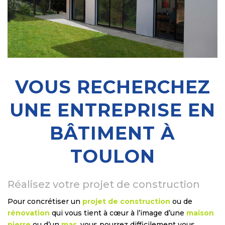
VOUS RECHERCHEZ
UNE ENTREPRISE EN
BÂTIMENT À
TOULON
Réalisez votre projet de construction
Pour concrétiser un
projet de construction
ou de
rénovation
qui vous tient à cœur à l’image d’une
maison
pierre
ou d’un
mas
, vous pourrez difficilement vous