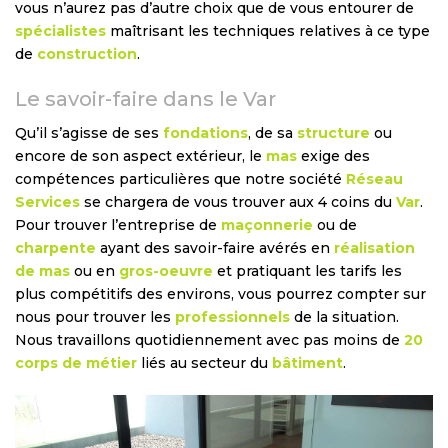
vous n’aurez pas d’autre choix que de vous entourer de
spécialistes
maîtrisant les techniques relatives à ce type
de
construction
.
Le savoir-faire dans le Var
Qu’il s’agisse de ses
fondations
, de sa
structure
ou
encore de son aspect extérieur, le
mas
exige des
compétences particulières que notre société
Réseau
Services
se chargera de vous trouver aux 4 coins du
Var
.
Pour trouver l’entreprise de
maçonnerie
ou de
charpente
ayant des savoir-faire avérés en
réalisation
de mas
ou en
gros-oeuvre
et pratiquant les tarifs les
plus compétitifs des environs, vous pourrez compter sur
nous pour trouver les
professionnels
de la situation.
Nous travaillons quotidiennement avec pas moins de
20
corps de métier
liés au secteur du
bâtiment
.