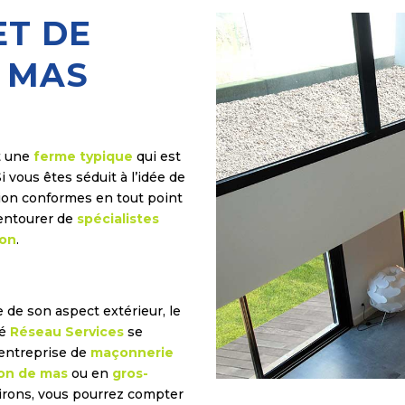
ET DE
 MAS
t une
ferme typique
qui est
Si vous êtes séduit à l’idée de
tion conformes en tout point
 entourer de
spécialistes
ion
.
 de son aspect extérieur, le
té
Réseau Services
se
l’entreprise de
maçonnerie
ion de mas
ou en
gros-
nvirons, vous pourrez compter