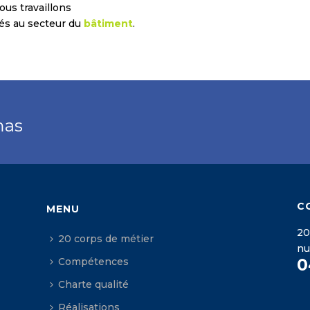
ous travaillons
iés au secteur du
bâtiment
.
mas
C
MENU
20
20 corps de métier
n
0
Compétences
Charte qualité
Réalisations