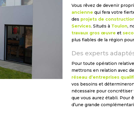
Vous rêvez de devenir propri
ancienne
qui fera votre fier
des
projets de constructio
Services
. Situés à
Toulon
, n
travaux gros œuvre
et
seco
plus fiables de la région pou
Des experts adaptés
Pour toute opération relative 
mettrons en relation avec de
réseau d’entreprises qualif
vos besoins et déterminerons
nécessaire pour concrétiser
que vous aurez établi. Pour ê
d’une grande complémentarité