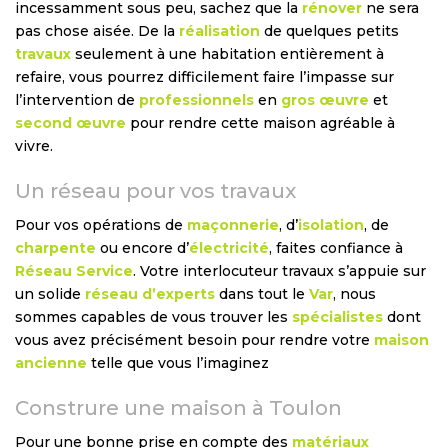
incessamment sous peu, sachez que la
rénover
ne sera
pas chose aisée. De la
réalisation
de quelques petits
travaux
seulement à une habitation entièrement à
refaire, vous pourrez difficilement faire l’impasse sur
l’intervention de
professionnels
en
gros œuvre
et
second œuvre
pour rendre cette maison agréable à
vivre.
Un réseau pour vos travaux
Pour vos opérations de
maçonnerie
, d’
isolation
, de
charpente
ou encore d’
électricité
, faites confiance à
Réseau Service
. Votre interlocuteur travaux s’appuie sur
un solide
réseau d’experts
dans tout le
Var
, nous
sommes capables de vous trouver les
spécialistes
dont
vous avez précisément besoin pour rendre votre
maison
ancienne
telle que vous l’imaginez
Construre une maison à Toulon
Pour une bonne prise en compte des
matériaux