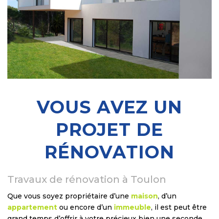
VOUS AVEZ UN
PROJET DE
RÉNOVATION
Travaux de rénovation à Toulon
Que vous soyez propriétaire d’une
maison
, d’un
appartement
ou encore d’un
immeuble
, il est peut être
grand temps d’offrir à votre précieux bien une seconde