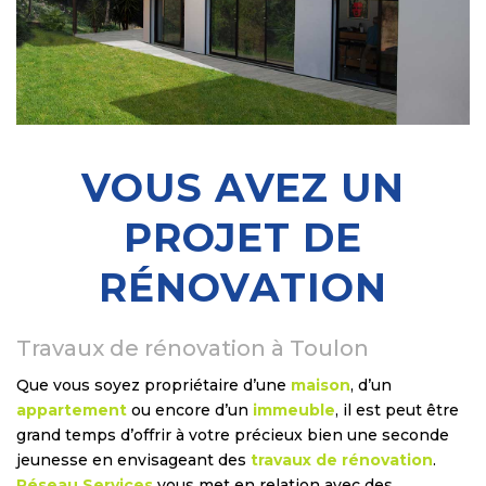
VOUS AVEZ UN
PROJET DE
RÉNOVATION
Travaux de rénovation à Toulon
Que vous soyez propriétaire d’une
maison
, d’un
appartement
ou encore d’un
immeuble
, il est peut être
grand temps d’offrir à votre précieux bien une seconde
jeunesse en envisageant des
travaux de rénovation
.
Réseau Services
vous met en relation avec des