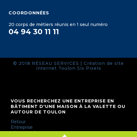
COORDONNÉES
20 corps de métiers réunis en 1 seul numéro
04 94 30 11 11
© 2018 RÉSEAU SERVICES |
Création de site
internet Toulon
Six Pixels
VOUS RECHERCHEZ UNE ENTREPRISE EN
BÂTIMENT D'UNE MAISON À LA VALETTE OU
AUTOUR DE TOULON
Retour
Entreprise
bâtiment d'une