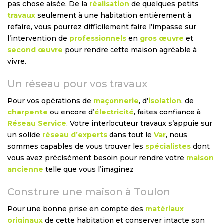
pas chose aisée. De la
réalisation
de quelques petits
travaux
seulement à une habitation entièrement à
refaire, vous pourrez difficilement faire l’impasse sur
l’intervention de
professionnels
en
gros œuvre
et
second œuvre
pour rendre cette maison agréable à
vivre.
Un réseau pour vos travaux
Pour vos opérations de
maçonnerie
, d’
isolation
, de
charpente
ou encore d’
électricité
, faites confiance à
Réseau Service
. Votre interlocuteur travaux s’appuie sur
un solide
réseau d’experts
dans tout le
Var
, nous
sommes capables de vous trouver les
spécialistes
dont
vous avez précisément besoin pour rendre votre
maison
ancienne
telle que vous l’imaginez
Construre une maison à Toulon
Pour une bonne prise en compte des
matériaux
originaux
de cette habitation et conserver intacte son