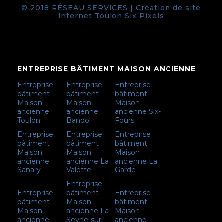
© 2018 RÉSEAU SERVICES |
Création de site
internet Toulon
Six Pixels
ENTREPRISE BÂTIMENT MAISON ANCIENNE
Entreprise
Entreprise
Entreprise
bâtiment
bâtiment
bâtiment
Maison
Maison
Maison
ancienne
ancienne
ancienne Six-
Toulon
Bandol
Fours
Entreprise
Entreprise
Entreprise
bâtiment
bâtiment
bâtiment
Maison
Maison
Maison
ancienne
ancienne La
ancienne La
Sanary
Valette
Garde
Entreprise
Entreprise
bâtiment
Entreprise
bâtiment
Maison
bâtiment
Maison
ancienne La
Maison
ancienne
Seyne-sur-
ancienne