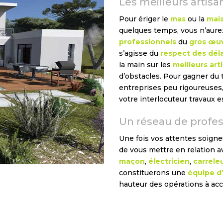
Les meilleurs artisa
Pour ériger le
mas
ou la
mais
quelques temps, vous n’aurez
professionnels
du
gros œu
s’agisse du
respect des déla
la main sur les
meilleurs art
d’obstacles. Pour gagner du
entreprises peu rigoureuses,
votre interlocuteur travaux 
Un réseau de profes
Une fois vos attentes soign
de vous mettre en relation a
maçon
,
électricien
,
carrele
constituerons une
équipe d’
hauteur des opérations à acc