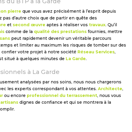
ns du BTP à la Garde
on pierre
que vous avez précisément à l’esprit depuis
 pas d’autre choix que de partir en quête des
vre
et
second œuvre
aptes à réaliser vos
travaux
. Qu’il
is
comme de la
qualité des prestations
fournies, mettre
isans
peut rapidement devenir un véritable parcours
 temps et limiter au maximum les risques de tomber sur des
 confier votre projet à notre société
Réseau Services
,
est situé à quelques minutes de
La Garde
.
sionnels à La Garde
eusement analysées par nos soins, nous nous chargerons
vec les experts correspondant à vos attentes.
Architecte
,
ur
ou encore
professionnel du terrassement
, nous vous
artisans
dignes de confiance et qui se montrera à la
omplir.