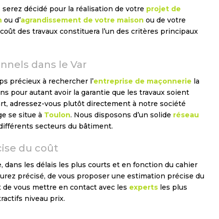
serez décidé pour la réalisation de votre
projet de
n
ou d’
agrandissement de votre maison
ou de votre
coût des travaux constituera l’un des critères principaux
nnels dans le Var
s précieux à rechercher l’
entreprise de maçonnerie
la
s pour autant avoir la garantie que les travaux soient
’art, adressez-vous plutôt directement à notre société
ge se situe à
Toulon
. Nous disposons d’un solide
réseau
différents secteurs du bâtiment.
ise du coût
 dans les délais les plus courts et en fonction du cahier
urez précisé, de vous proposer une estimation précise du
et de vous mettre en contact avec les
experts
les plus
actifs niveau prix.