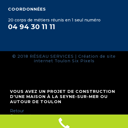
COORDONNÉES
20 corps de métiers réunis en 1 seul numéro
04 94 30 11 11
© 2018 RÉSEAU SERVICES |
Création de site
internet Toulon
Six Pixels
VOUS AVEZ UN PROJET DE CONSTRUCTION
D'UNE MAISON À LA SEYNE-SUR-MER OU
AUTOUR DE TOULON
Retour
Construction
d'une maison